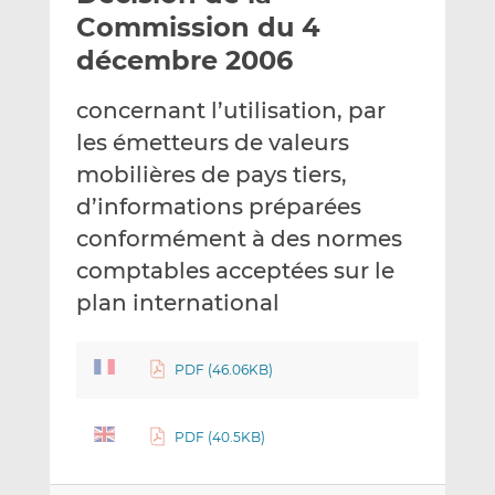
e
g
g
Commission du 4
r
e
e
décembre 2006
p
r
r
a
s
s
concernant l’utilisation, par
r
u
u
les émetteurs de valeurs
e
r
r
m
L
F
mobilières de pays tiers,
a
i
a
d’informations préparées
i
n
c
conformément à des normes
l
k
e
comptables acceptées sur le
e
b
d
o
plan international
I
o
n
k
PDF (46.06KB)
PDF (40.5KB)