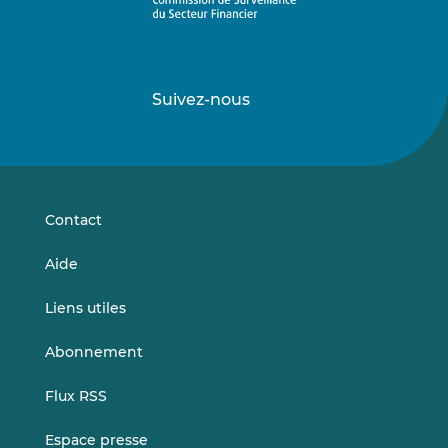
Suivez-nous
Suivez-
Suivez-
nous
nous
sur
sur
LinkedIn
Vimeo
Contact
Aide
Liens utiles
Abonnement
Flux RSS
Espace presse