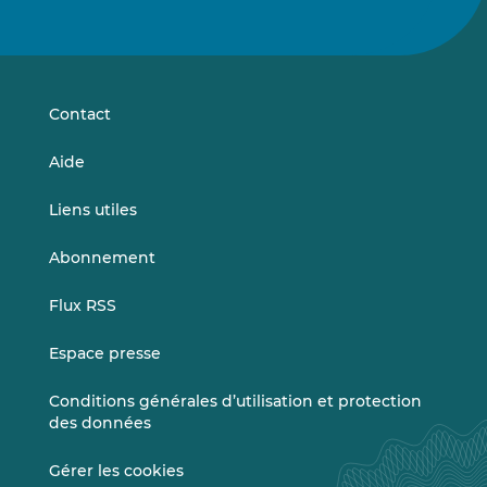
nous
nous
sur
sur
LinkedIn
Vimeo
Contact
Aide
Liens utiles
Abonnement
Flux RSS
Espace presse
Conditions générales d’utilisation et protection
des données
Gérer les cookies