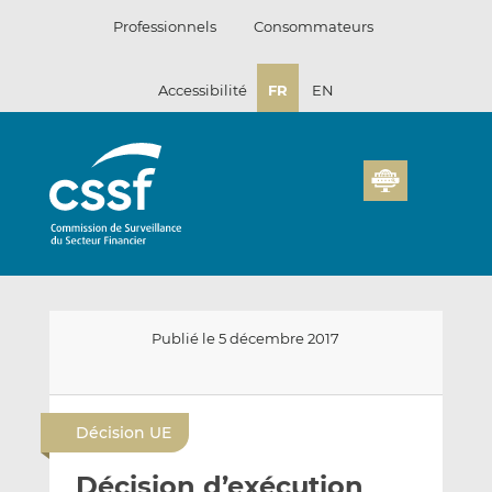
Passer
Professionnels
Consommateurs
au
contenu
Accessibilité
FR
EN
Publié le 5 décembre 2017
E
P
P
n
a
a
Décision UE
v
r
r
o
t
t
Décision d’exécution
y
a
a