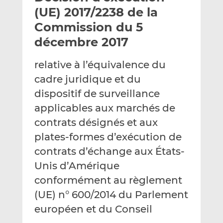
e
g
g
(UE) 2017/2238 de la
r
e
e
Commission du 5
p
r
r
décembre 2017
a
s
s
r
u
u
relative à l’équivalence du
e
r
r
m
L
F
cadre juridique et du
a
i
a
dispositif de surveillance
i
n
c
applicables aux marchés de
l
k
e
contrats désignés et aux
e
b
d
o
plates-formes d’exécution de
I
o
contrats d’échange aux États-
n
k
Unis d’Amérique
conformément au règlement
(UE) n° 600/2014 du Parlement
européen et du Conseil