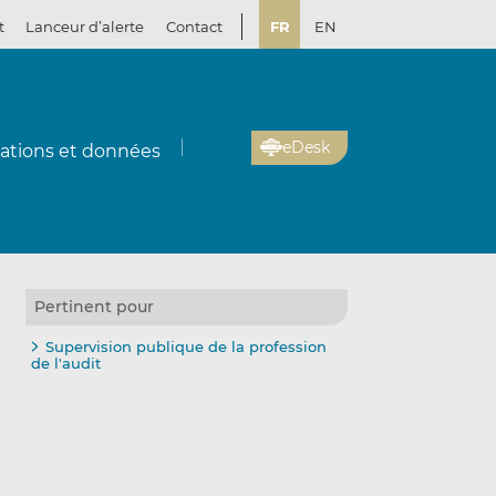
t
Lanceur d’alerte
Contact
FR
EN
eDesk
cations et données
Pertinent pour
Supervision publique de la profession
de l'audit