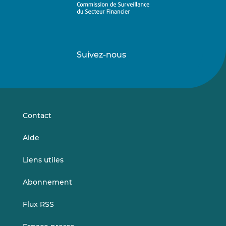
Suivez-nous
Suivez-
Suivez-
nous
nous
sur
sur
LinkedIn
Vimeo
Contact
Aide
Liens utiles
Abonnement
Flux RSS