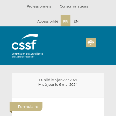
Passer
Professionnels
Consommateurs
au
contenu
Accessibilité
FR
EN
Publié le 5 janvier 2021
Mis à jour le 6 mai 2024
E
P
P
n
a
a
Formulaire
v
r
r
o
t
t