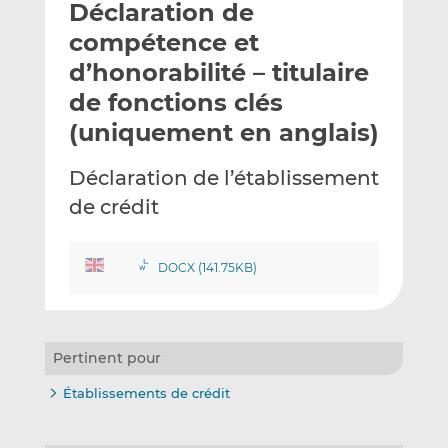
Déclaration de
y
a
a
e
g
g
compétence et
r
e
e
d’honorabilité – titulaire
p
r
r
de fonctions clés
a
s
s
r
u
u
(uniquement en anglais)
e
r
r
m
L
F
Déclaration de l’établissement
a
i
a
de crédit
i
n
c
l
k
e
e
b
DOCX (141.75KB)
d
o
I
o
n
k
Pertinent pour
Établissements de crédit