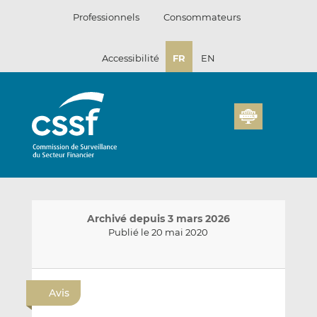
Passer
Professionnels
Consommateurs
au
contenu
Accessibilité
FR
EN
Archivé depuis 3 mars 2026
Publié le 20 mai 2020
E
P
P
n
a
a
Avis
v
r
r
o
t
t