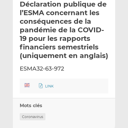
Déclaration publique de
y
a
a
e
g
g
l’ESMA concernant les
r
e
e
conséquences de la
p
r
r
pandémie de la COVID-
a
s
s
r
u
u
19 pour les rapports
e
r
r
financiers semestriels
m
L
F
(uniquement en anglais)
a
i
a
i
n
c
ESMA32-63-972
l
k
e
e
b
d
o
LINK
I
o
n
k
Mots clés
Coronavirus