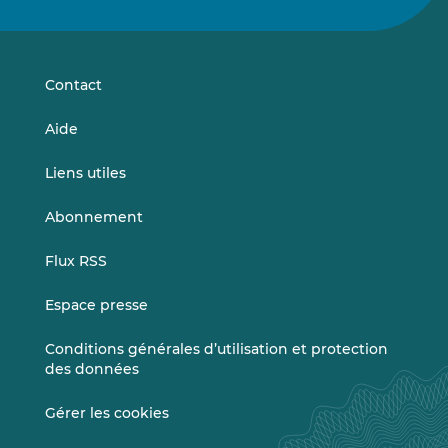
nous
nous
sur
sur
LinkedIn
Vimeo
Contact
Aide
Liens utiles
Abonnement
Flux RSS
Espace presse
Conditions générales d’utilisation et protection
des données
Gérer les cookies