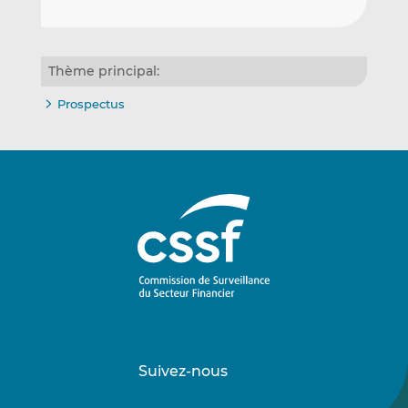
Thème principal:
Prospectus
Suivez-nous
Suivez-
Suivez-
nous
nous