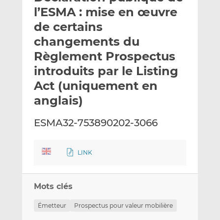
e
g
g
l’ESMA : mise en œuvre
r
e
e
de certains
p
r
r
changements du
a
s
s
r
u
u
Règlement Prospectus
e
r
r
introduits par le Listing
m
L
F
Act (uniquement en
a
i
a
anglais)
i
n
c
l
k
e
e
b
ESMA32-753890202-3066
d
o
I
o
LINK
n
k
Mots clés
Émetteur
Prospectus pour valeur mobilière