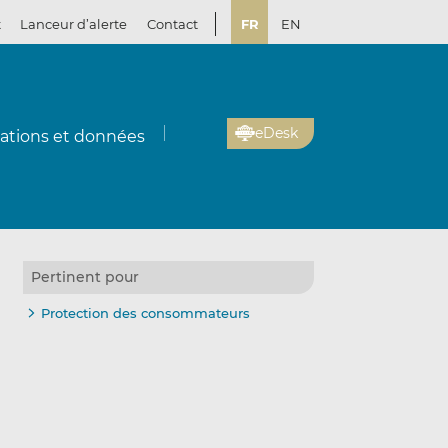
t
Lanceur d’alerte
Contact
FR
EN
eDesk
cations et données
Pertinent pour
Protection des consommateurs