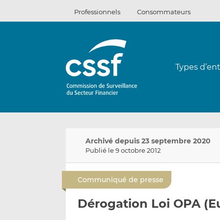
Passer
Professionnels
Consommateurs
au
contenu
Types d’ent
Archivé depuis 23 septembre 2020
Publié le 9 octobre 2012
Communiqué de presse
Dérogation Loi OPA (E