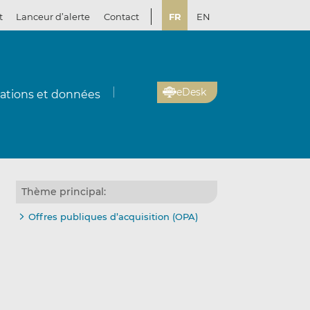
t
Lanceur d’alerte
Contact
FR
EN
eDesk
cations et données
Thème principal:
Offres publiques d’acquisition (OPA)