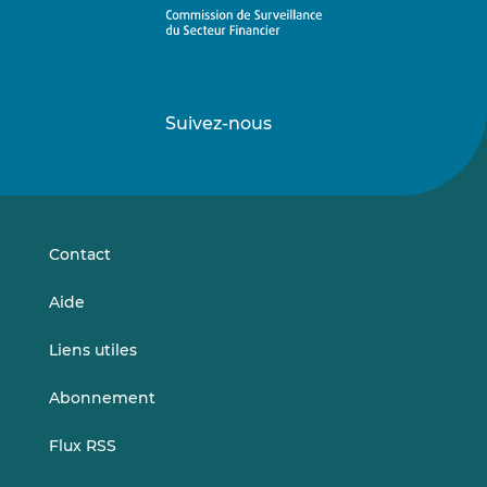
Suivez-nous
Suivez-
Suivez-
nous
nous
sur
sur
LinkedIn
Vimeo
Contact
Aide
Liens utiles
Abonnement
Flux RSS