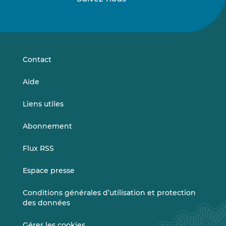
Suivez-
Suivez-
nous
nous
sur
sur
LinkedIn
Vimeo
Contact
Aide
Liens utiles
Abonnement
Flux RSS
Espace presse
Conditions générales d’utilisation et protection
des données
Gérer les cookies