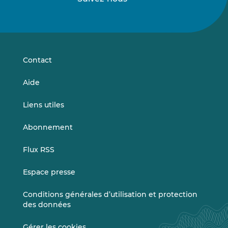
Suivez-
Suivez-
nous
nous
sur
sur
LinkedIn
Vimeo
Contact
Aide
Liens utiles
Abonnement
Flux RSS
Espace presse
Conditions générales d’utilisation et protection
des données
Gérer les cookies