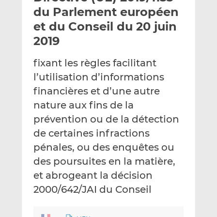
e
g
g
du Parlement européen
r
e
e
et du Conseil du 20 juin
p
r
r
2019
a
s
s
r
u
u
fixant les règles facilitant
e
r
r
m
L
F
l’utilisation d’informations
a
i
a
financières et d’une autre
i
n
c
nature aux fins de la
l
k
e
prévention ou de la détection
e
b
d
o
de certaines infractions
I
o
pénales, ou des enquêtes ou
n
k
des poursuites en la matière,
et abrogeant la décision
2000/642/JAI du Conseil