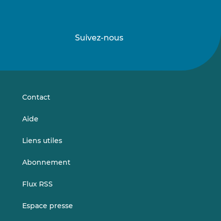
Suivez-nous
Suivez-
Suivez-
nous
nous
sur
sur
LinkedIn
Vimeo
Contact
Aide
Liens utiles
Abonnement
Flux RSS
Espace presse