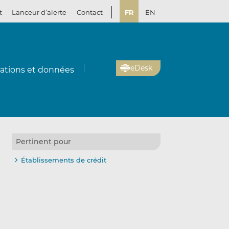
t
Lanceur d’alerte
Contact
FR
EN
eDesk
cations et données
Pertinent pour
Établissements de crédit