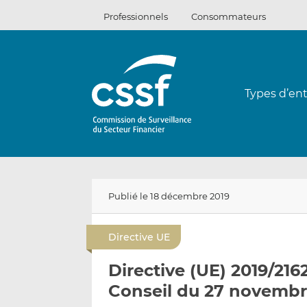
Passer
Professionnels
Consommateurs
au
contenu
Types d’ent
Publié le 18 décembre 2019
Directive UE
Directive (UE) 2019/21
Conseil du 27 novembr