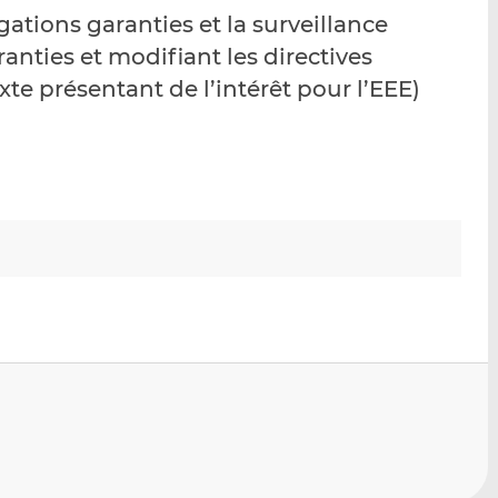
p
r
r
ations garanties et la surveillance
a
s
s
anties et modifiant les directives
r
u
u
te présentant de l’intérêt pour l’EEE)
e
r
r
m
L
F
a
i
a
i
n
c
l
k
e
e
b
d
o
I
o
n
k