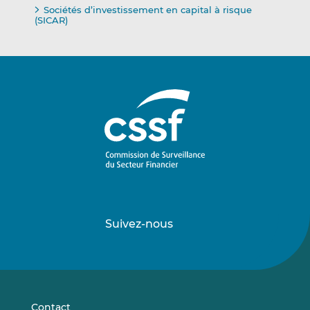
Sociétés d’investissement en capital à risque
(SICAR)
Suivez-nous
Suivez-
Suivez-
nous
nous
sur
sur
LinkedIn
Vimeo
Contact