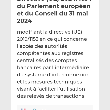
e
g
g
du Parlement européen
r
e
e
et du Conseil du 31 mai
p
r
r
2024
a
s
s
r
u
u
modifiant la directive (UE)
e
r
r
m
L
F
2019/1153 en ce qui concerne
a
i
a
l’accès des autorités
i
n
c
compétentes aux registres
l
k
e
centralisés des comptes
e
b
d
o
bancaires par l’intermédiaire
I
o
du système d’interconnexion
n
k
et les mesures techniques
visant à faciliter l’utilisation
des relevés de transactions