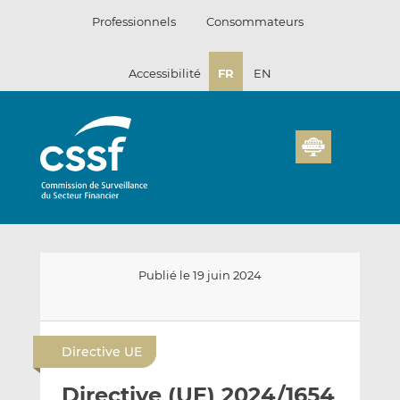
Passer
Professionnels
Consommateurs
au
contenu
Accessibilité
FR
EN
Publié le 19 juin 2024
E
P
P
n
a
a
Directive UE
v
r
r
o
t
t
Directive (UE) 2024/1654
y
a
a