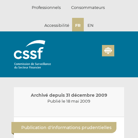
Passer
Professionnels
Consommateurs
au
contenu
Accessibilité
FR
EN
Archivé depuis 31 décembre 2009
Publié le 18 mai 2009
E
P
P
n
a
a
Publication d'informations prudentielles
v
r
r
o
t
t