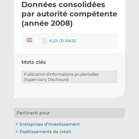
Données consolidées
y
a
a
e
g
g
par autorité compétente
r
e
e
(année 2008)
p
r
r
a
s
s
r
u
u
XLSX (15.36KB)
e
r
r
m
L
F
a
i
a
Mots clés
i
n
c
Publication d'informations prudentielles
l
k
e
(Supervisory Disclosure)
e
b
d
o
I
o
n
k
Pertinent pour
Entreprises d’investissement
Établissements de crédit