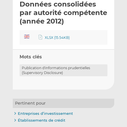
Données consolidées
y
a
a
e
g
g
par autorité compétente
r
e
e
(année 2012)
p
r
r
a
s
s
r
u
u
XLSX (15.54KB)
e
r
r
m
L
F
a
i
a
Mots clés
i
n
c
Publication d'informations prudentielles
l
k
e
(Supervisory Disclosure)
e
b
d
o
I
o
n
k
Pertinent pour
Entreprises d’investissement
Établissements de crédit