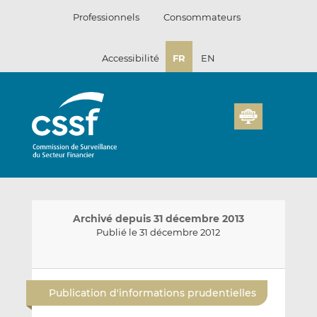
Passer
Professionnels
Consommateurs
au
contenu
Accessibilité
FR
EN
Archivé depuis 31 décembre 2013
Publié le 31 décembre 2012
E
P
P
n
a
a
Publication d'informations prudentielles
v
r
r
o
t
t