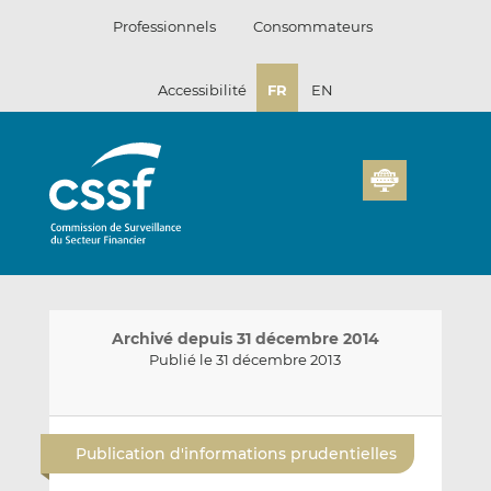
Passer
Professionnels
Consommateurs
au
contenu
Accessibilité
FR
EN
Archivé depuis 31 décembre 2014
Publié le 31 décembre 2013
E
P
P
n
a
a
Publication d'informations prudentielles
v
r
r
o
t
t