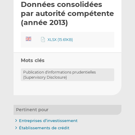
Données consolidées
y
a
a
e
g
g
par autorité compétente
r
e
e
(année 2013)
p
r
r
a
s
s
r
u
u
XLSX (15.61KB)
e
r
r
m
L
F
a
i
a
Mots clés
i
n
c
Publication d'informations prudentielles
l
k
e
(Supervisory Disclosure)
e
b
d
o
I
o
n
k
Pertinent pour
Entreprises d’investissement
Établissements de crédit