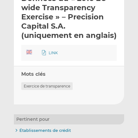
e
g
g
wide Transparency
r
e
e
Exercise » – Precision
p
r
r
Capital S.A.
a
s
s
r
u
u
(uniquement en anglais)
e
r
r
m
L
F
LINK
a
i
a
i
n
c
l
k
e
Mots clés
e
b
d
o
Exercice de transparence
I
o
n
k
Pertinent pour
Établissements de crédit