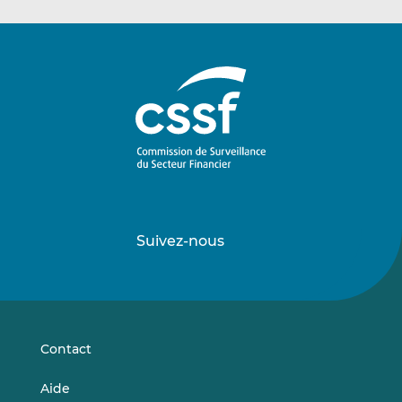
Suivez-nous
Suivez-
Suivez-
nous
nous
sur
sur
LinkedIn
Vimeo
Contact
Aide