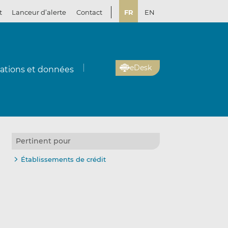
t
Lanceur d’alerte
Contact
FR
EN
eDesk
cations et données
Pertinent pour
Établissements de crédit