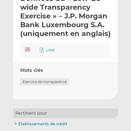
e
g
g
wide Transparency
r
e
e
Exercise » – J.P. Morgan
p
r
r
Bank Luxembourg S.A.
a
s
s
r
u
u
(uniquement en anglais)
e
r
r
m
L
F
LINK
a
i
a
i
n
c
l
k
e
Mots clés
e
b
d
o
Exercice de transparence
I
o
n
k
Pertinent pour
Établissements de crédit