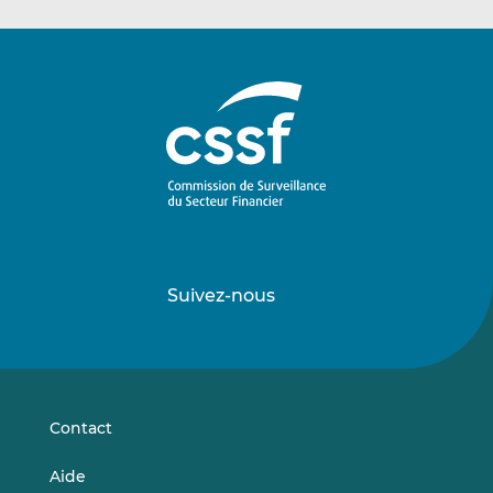
Suivez-nous
Suivez-
Suivez-
nous
nous
sur
sur
LinkedIn
Vimeo
Contact
Aide