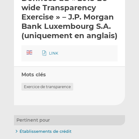
e
g
g
wide Transparency
r
e
e
Exercise » – J.P. Morgan
p
r
r
Bank Luxembourg S.A.
a
s
s
r
u
u
(uniquement en anglais)
e
r
r
m
L
F
LINK
a
i
a
i
n
c
l
k
e
Mots clés
e
b
d
o
Exercice de transparence
I
o
n
k
Pertinent pour
Établissements de crédit