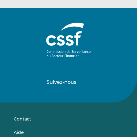
Suivez-nous
Suivez-
Suivez-
nous
nous
sur
sur
LinkedIn
Vimeo
Contact
Aide