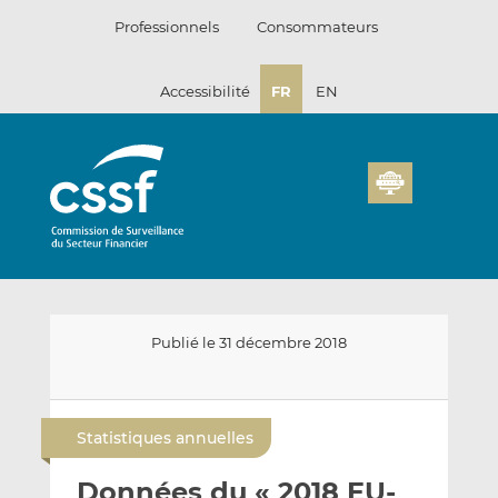
Passer
Professionnels
Consommateurs
au
contenu
Accessibilité
FR
EN
Publié le 31 décembre 2018
E
P
P
n
a
a
Statistiques annuelles
v
r
r
o
t
t
Données du « 2018 EU-
y
a
a