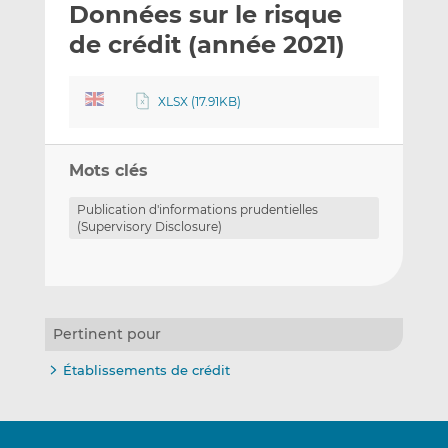
Données sur le risque
y
a
a
e
g
g
de crédit (année 2021)
r
e
e
p
r
r
XLSX (17.91KB)
a
s
s
r
u
u
e
r
r
Mots clés
m
L
F
a
i
a
Publication d'informations prudentielles
i
n
c
(Supervisory Disclosure)
l
k
e
e
b
d
o
I
o
Pertinent pour
n
k
Établissements de crédit