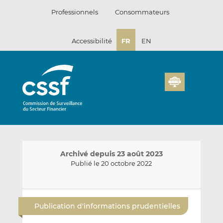
Passer
Professionnels
Consommateurs
au
contenu
Accessibilité
FR
EN
Archivé depuis 23 août 2023
Publié le 20 octobre 2022
E
P
P
n
a
a
Publication d'informations prudentielles
v
r
r
o
t
t