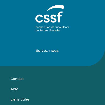
Suivez-nous
Suivez-
Suivez-
nous
nous
sur
sur
LinkedIn
Vimeo
Contact
Aide
Liens utiles