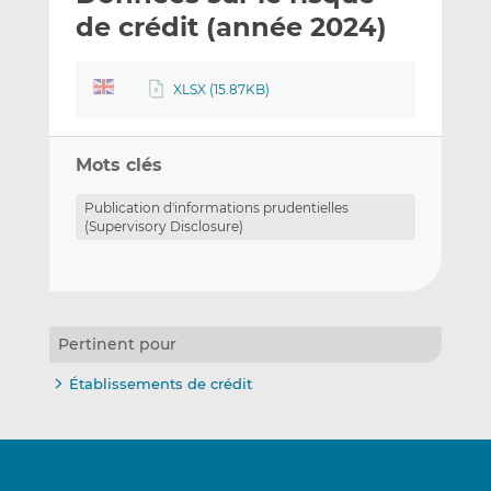
e
g
g
de crédit (année 2024)
r
e
e
p
r
r
XLSX (15.87KB)
a
s
s
r
u
u
e
r
r
Mots clés
m
L
F
a
i
a
Publication d'informations prudentielles
i
n
c
(Supervisory Disclosure)
l
k
e
e
b
d
o
I
o
Pertinent pour
n
k
Établissements de crédit