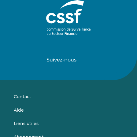
Suivez-nous
Suivez-
Suivez-
nous
nous
sur
sur
LinkedIn
Vimeo
Contact
Aide
Liens utiles