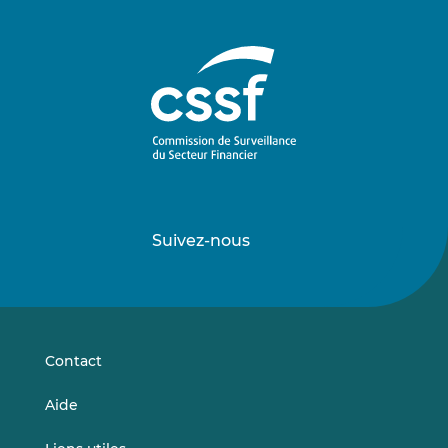
Suivez-nous
Suivez-
Suivez-
nous
nous
sur
sur
LinkedIn
Vimeo
Contact
Aide