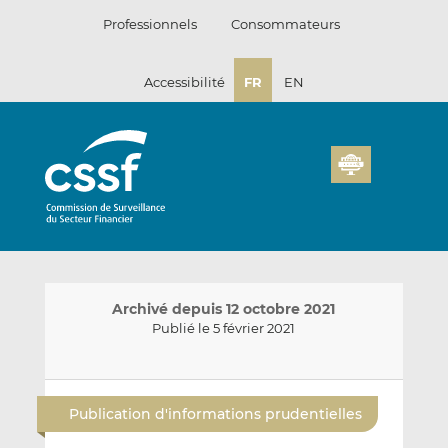
Passer
Professionnels
Consommateurs
au
contenu
Accessibilité
FR
EN
Archivé depuis 12 octobre 2021
Publié le 5 février 2021
E
P
P
n
a
a
Publication d'informations prudentielles
v
r
r
o
t
t