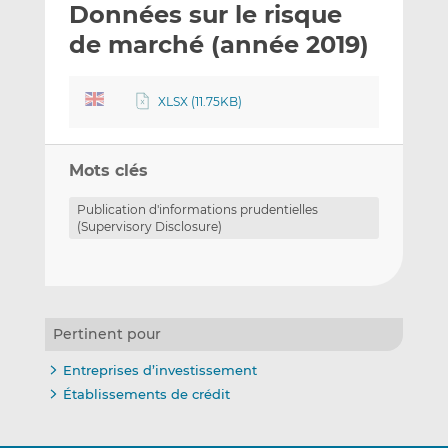
Données sur le risque
y
a
a
e
g
g
de marché (année 2019)
r
e
e
p
r
r
XLSX (11.75KB)
a
s
s
r
u
u
e
r
r
Mots clés
m
L
F
a
i
a
Publication d'informations prudentielles
i
n
c
(Supervisory Disclosure)
l
k
e
e
b
d
o
I
o
Pertinent pour
n
k
Entreprises d’investissement
Établissements de crédit