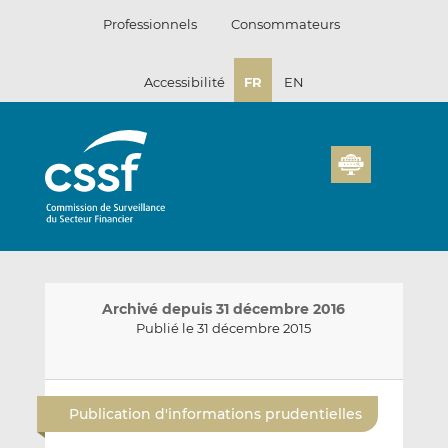
Passer
Professionnels
Consommateurs
au
contenu
Accessibilité
FR
EN
Archivé depuis 31 décembre 2016
Publié le 31 décembre 2015
E
P
P
n
a
a
Publication d'informations prudentielles
v
r
r
o
t
t