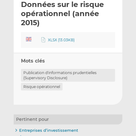
Données sur le risque
y
a
a
e
g
g
opérationnel (année
r
e
e
2015)
p
r
r
a
s
s
r
u
u
XLSX (13.03KB)
e
r
r
m
L
F
a
i
a
Mots clés
i
n
c
Publication d'informations prudentielles
l
k
e
(Supervisory Disclosure)
e
b
Risque opérationnel
d
o
I
o
n
k
Pertinent pour
Entreprises d’investissement