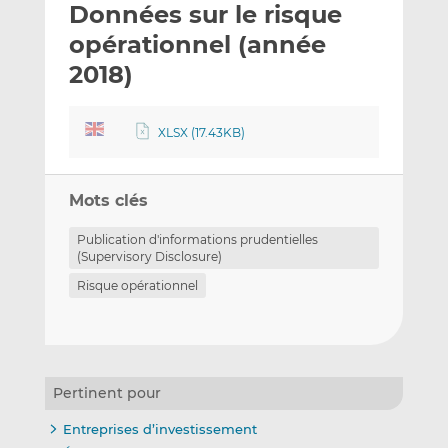
Données sur le risque
y
a
a
e
g
g
opérationnel (année
r
e
e
2018)
p
r
r
a
s
s
r
u
u
XLSX (17.43KB)
e
r
r
m
L
F
a
i
a
Mots clés
i
n
c
Publication d'informations prudentielles
l
k
e
(Supervisory Disclosure)
e
b
Risque opérationnel
d
o
I
o
n
k
Pertinent pour
Entreprises d’investissement