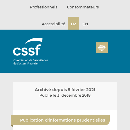
Passer
Professionnels
Consommateurs
au
contenu
Accessibilité
FR
EN
Archivé depuis 5 février 2021
Publié le 31 décembre 2018
E
P
P
n
a
a
Publication d'informations prudentielles
v
r
r
o
t
t