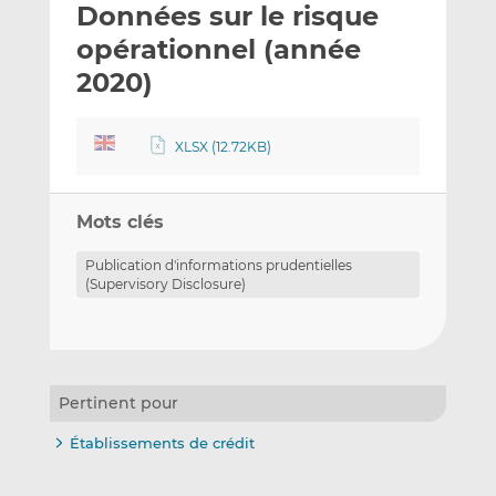
Données sur le risque
y
a
a
e
g
g
opérationnel (année
r
e
e
2020)
p
r
r
a
s
s
r
u
u
XLSX (12.72KB)
e
r
r
m
L
F
a
i
a
Mots clés
i
n
c
Publication d'informations prudentielles
l
k
e
(Supervisory Disclosure)
e
b
d
o
I
o
n
k
Pertinent pour
Établissements de crédit