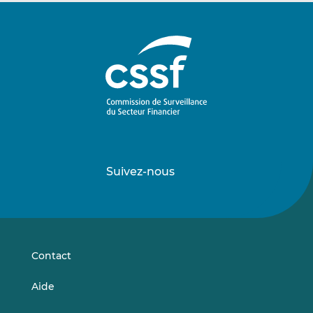
Suivez-nous
Suivez-
Suivez-
nous
nous
sur
sur
LinkedIn
Vimeo
Contact
Aide