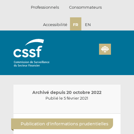
Passer
Professionnels
Consommateurs
au
contenu
Accessibilité
FR
EN
Archivé depuis 20 octobre 2022
Publié le 5 février 2021
E
P
P
n
a
a
Publication d'informations prudentielles
v
r
r
o
t
t