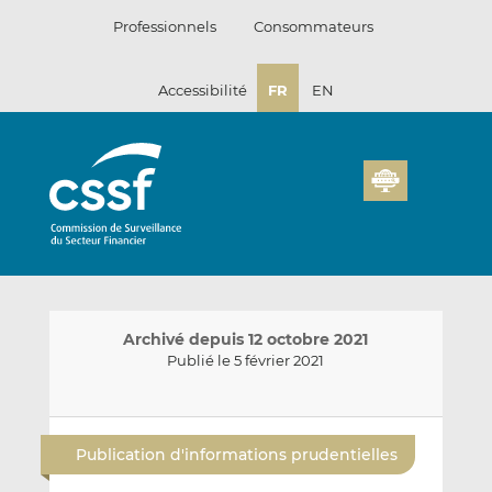
Passer
Professionnels
Consommateurs
au
contenu
Accessibilité
FR
EN
Archivé depuis 12 octobre 2021
Publié le 5 février 2021
E
P
P
n
a
a
Publication d'informations prudentielles
v
r
r
o
t
t