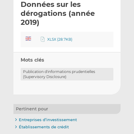
Données sur les
y
a
a
e
g
g
dérogations (année
r
e
e
2019)
p
r
r
a
s
s
r
u
u
XLSX (28.7KB)
e
r
r
m
L
F
a
i
a
Mots clés
i
n
c
Publication d'informations prudentielles
l
k
e
(Supervisory Disclosure)
e
b
d
o
I
o
n
k
Pertinent pour
Entreprises d’investissement
Établissements de crédit