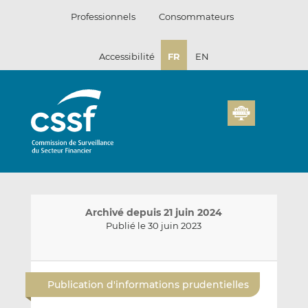
Passer
Professionnels
Consommateurs
au
contenu
Accessibilité
FR
EN
Archivé depuis 21 juin 2024
Publié le 30 juin 2023
E
P
P
n
a
a
Publication d'informations prudentielles
v
r
r
o
t
t