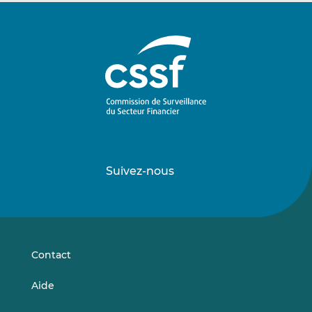
Suivez-nous
Suivez-
Suivez-
nous
nous
sur
sur
LinkedIn
Vimeo
Contact
Aide