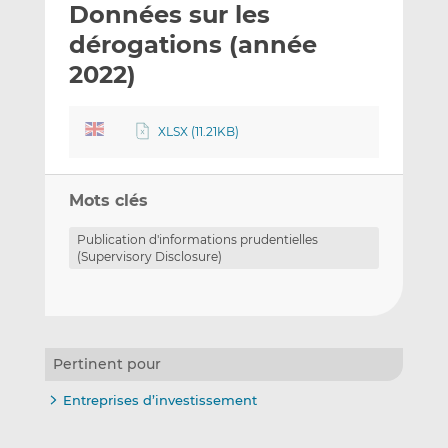
Données sur les
y
a
a
e
g
g
dérogations (année
r
e
e
2022)
p
r
r
a
s
s
r
u
u
XLSX (11.21KB)
e
r
r
m
L
F
a
i
a
Mots clés
i
n
c
Publication d'informations prudentielles
l
k
e
(Supervisory Disclosure)
e
b
d
o
I
o
n
k
Pertinent pour
Entreprises d’investissement