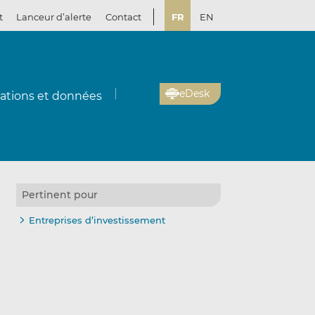
t
Lanceur d’alerte
Contact
FR
EN
eDesk
cations et données
Pertinent pour
Entreprises d’investissement