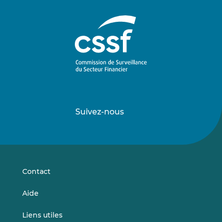
Suivez-nous
Suivez-
Suivez-
nous
nous
sur
sur
LinkedIn
Vimeo
Contact
Aide
Liens utiles