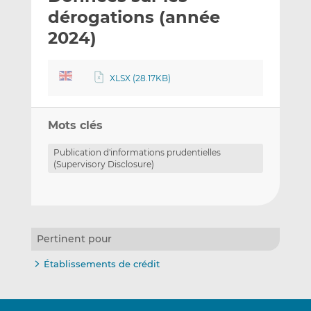
e
g
g
dérogations (année
r
e
e
2024)
p
r
r
a
s
s
r
u
u
XLSX (28.17KB)
e
r
r
m
L
F
a
i
a
Mots clés
i
n
c
Publication d'informations prudentielles
l
k
e
(Supervisory Disclosure)
e
b
d
o
I
o
n
k
Pertinent pour
Établissements de crédit