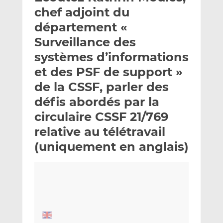
e
g
g
chef adjoint du
r
e
e
département «
p
r
r
Surveillance des
a
s
s
r
u
u
systèmes d’informations
e
r
r
et des PSF de support »
m
L
F
de la CSSF, parler des
a
i
a
défis abordés par la
i
n
c
l
k
e
circulaire CSSF 21/769
e
b
relative au télétravail
d
o
(uniquement en anglais)
I
o
n
k