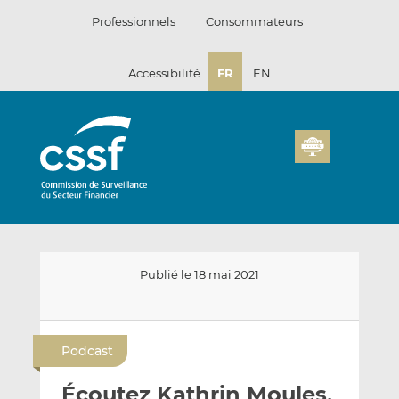
Passer
Professionnels
Consommateurs
au
contenu
Accessibilité
FR
EN
Publié le 18 mai 2021
E
P
P
n
a
a
Podcast
v
r
r
o
t
t
Écoutez Kathrin Moules,
y
a
a