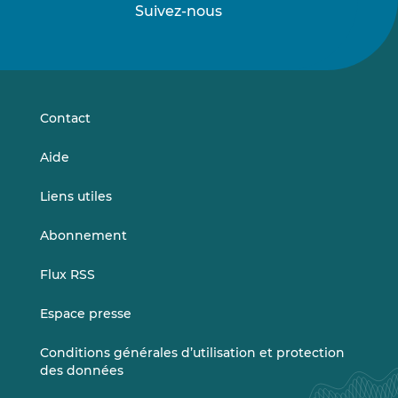
Suivez-nous
Suivez-
Suivez-
nous
nous
sur
sur
LinkedIn
Vimeo
Contact
Aide
Liens utiles
Abonnement
Flux RSS
Espace presse
Conditions générales d’utilisation et protection
des données