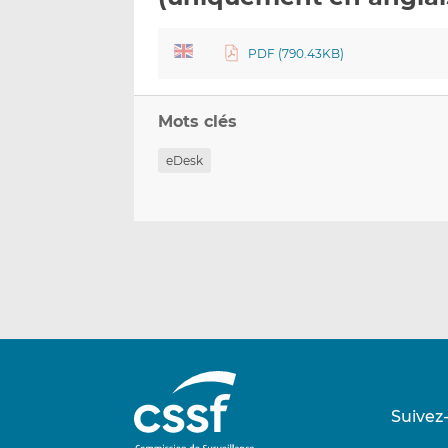
PDF (790.43KB)
Mots clés
eDesk
Suivez