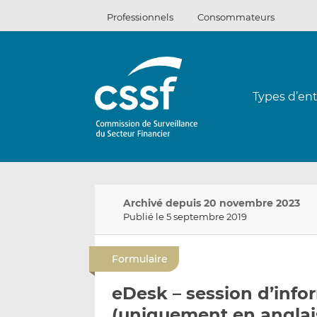
Passer
Professionnels
Consommateurs
au
contenu
Types d’ent
Archivé depuis 20 novembre 2023
Publié le 5 septembre 2019
Formulaire
eDesk – session d’info
(uniquement en anglai