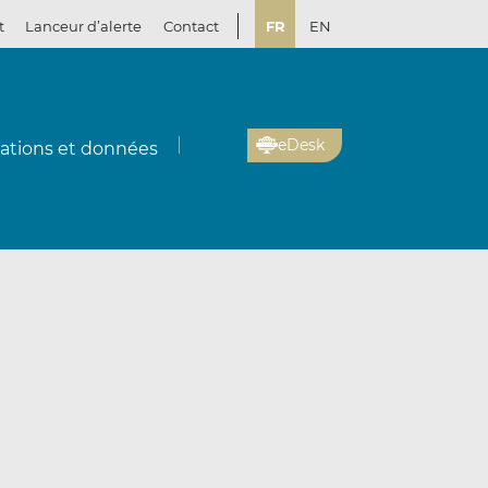
t
Lanceur d’alerte
Contact
FR
EN
eDesk
cations et données