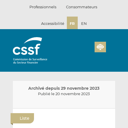
Passer
Professionnels
Consommateurs
au
contenu
Accessibilité
FR
EN
Archivé depuis 29 novembre 2023
Publié le 20 novembre 2023
E
P
P
n
a
a
Liste
v
r
r
o
t
t