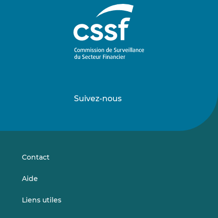
Suivez-nous
Suivez-
Suivez-
nous
nous
sur
sur
LinkedIn
Vimeo
Contact
Aide
Liens utiles