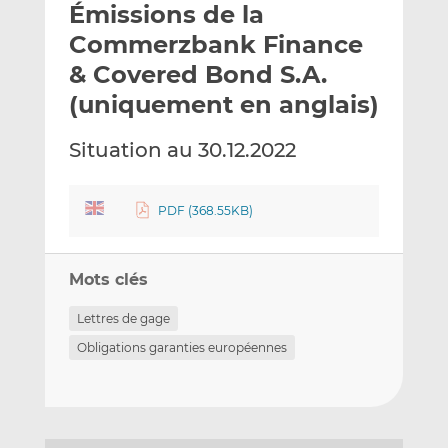
Émissions de la
y
a
a
e
g
g
Commerzbank Finance
r
e
e
& Covered Bond S.A.
p
r
r
(uniquement en anglais)
a
s
s
r
u
u
Situation au 30.12.2022
e
r
r
m
L
F
a
i
a
PDF (368.55KB)
i
n
c
l
k
e
e
b
Mots clés
d
o
I
o
Lettres de gage
n
k
Obligations garanties européennes