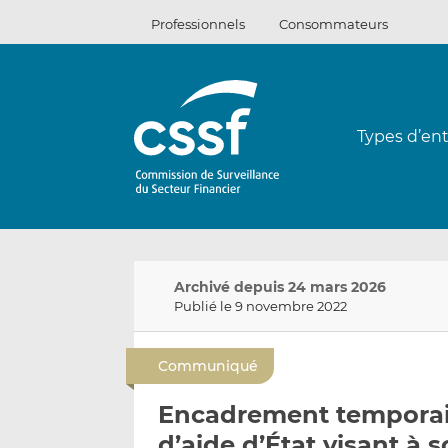
Passer
Professionnels
Consommateurs
au
contenu
Types d’ent
Archivé depuis 24 mars 2026
Publié le 9 novembre 2022
Communiqué
Encadrement temporair
d’aide d’État visant à 