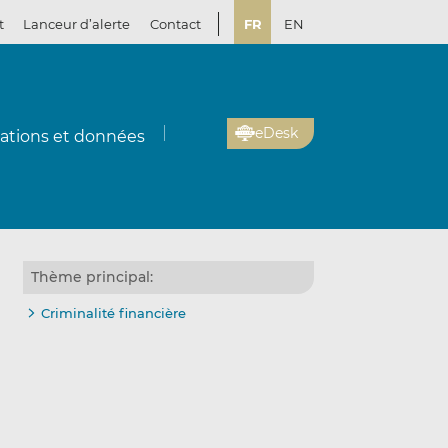
t
Lanceur d’alerte
Contact
FR
EN
eDesk
cations et données
Thème principal:
Criminalité financière