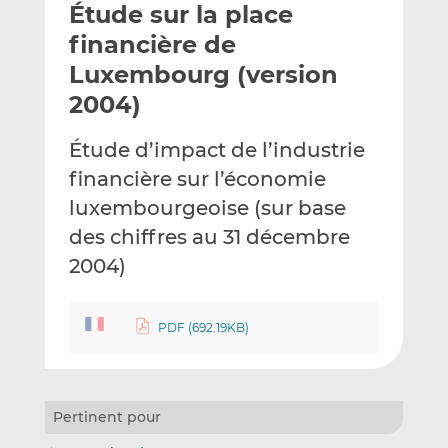
Étude sur la place
y
a
a
e
g
g
financière de
r
e
e
Luxembourg (version
p
r
r
2004)
a
s
s
r
u
u
Étude d’impact de l’industrie
e
r
r
m
L
F
financière sur l’économie
a
i
a
luxembourgeoise (sur base
i
n
c
des chiffres au 31 décembre
l
k
e
2004)
e
b
d
o
I
o
PDF (692.19KB)
n
k
Pertinent pour