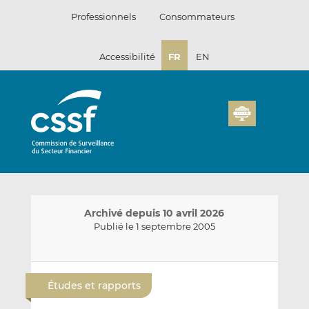
Passer
Professionnels
Consommateurs
au
contenu
Accessibilité
FR
EN
Archivé depuis 10 avril 2026
Publié le 1 septembre 2005
E
P
P
n
a
a
Études et rapports
v
r
r
o
t
t