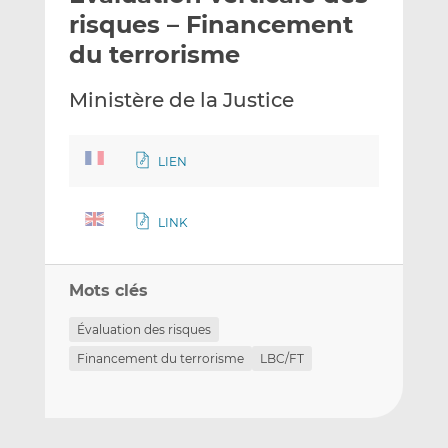
e
g
g
risques – Financement
r
e
e
du terrorisme
p
r
r
a
s
s
Ministère de la Justice
r
u
u
e
r
r
m
L
F
LIEN
a
i
a
i
n
c
l
k
e
LINK
e
b
d
o
Mots clés
I
o
n
k
Évaluation des risques
Financement du terrorisme
LBC/FT