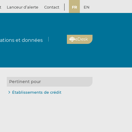
t
Lanceur d’alerte
Contact
FR
EN
eDesk
cations et données
Pertinent pour
Établissements de crédit