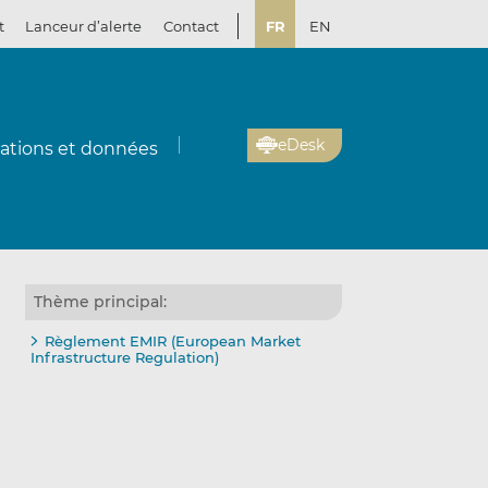
t
Lanceur d’alerte
Contact
FR
EN
eDesk
cations et données
Thème principal:
Règlement EMIR (European Market
Infrastructure Regulation)