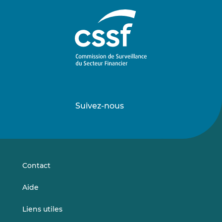
Suivez-nous
Suivez-
Suivez-
nous
nous
sur
sur
LinkedIn
Vimeo
Contact
Aide
Liens utiles