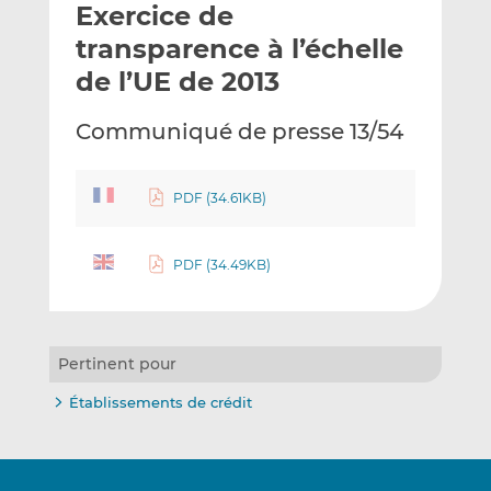
Exercice de
y
a
a
e
g
g
transparence à l’échelle
r
e
e
de l’UE de 2013
p
r
r
a
s
s
Communiqué de presse 13/54
r
u
u
e
r
r
m
L
F
PDF (34.61KB)
a
i
a
i
n
c
l
k
e
PDF (34.49KB)
e
b
d
o
I
o
Pertinent pour
n
k
Établissements de crédit