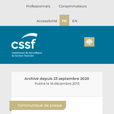
Passer
Professionnels
Consommateurs
au
contenu
Accessibilité
FR
EN
Archivé depuis 23 septembre 2020
Publié le 16 décembre 2013
E
P
P
n
a
a
Communiqué de presse
v
r
r
o
t
t