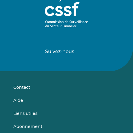
Suivez-nous
Suivez-
Suivez-
nous
nous
sur
sur
LinkedIn
Vimeo
Contact
Aide
Liens utiles
Abonnement