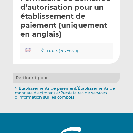
e
g
g
d’autorisation pour un
r
e
e
établissement de
p
r
r
paiement (uniquement
a
s
s
r
u
u
en anglais)
e
r
r
m
L
F
DOCX (207.58KB)
a
i
a
i
n
c
l
k
e
e
b
Pertinent pour
d
o
I
o
Établissements de paiement/Établissements de
monnaie électronique/Prestataires de services
n
k
d’information sur les comptes