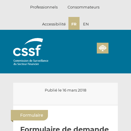
Passer
Professionnels
Consommateurs
au
contenu
Accessibilité
FR
EN
Publié le 16 mars 2018
E
P
P
n
a
a
Formulaire
v
r
r
o
t
t
Formulaire de demande
y
a
a