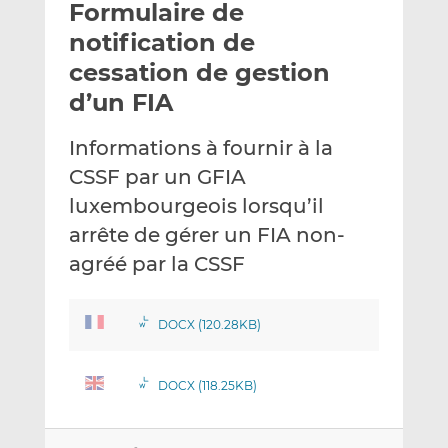
Formulaire de
y
a
a
e
g
g
notification de
r
e
e
cessation de gestion
p
r
r
d’un FIA
a
s
s
r
u
u
Informations à fournir à la
e
r
r
m
L
F
CSSF par un GFIA
a
i
a
luxembourgeois lorsqu’il
i
n
c
arrête de gérer un FIA non-
l
k
e
agréé par la CSSF
e
b
d
o
I
o
DOCX (120.28KB)
n
k
DOCX (118.25KB)