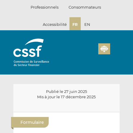
Passer
Professionnels
Consommateurs
au
contenu
Accessibilité
FR
EN
Publié le 27 juin 2025
Mis à jour le 17 décembre 2025
E
P
P
n
a
a
Formulaire
v
r
r
o
t
t