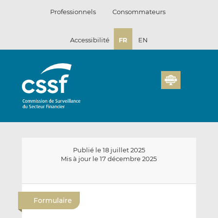
Passer
Professionnels
Consommateurs
au
contenu
Accessibilité
FR
EN
Publié le 18 juillet 2025
Mis à jour le 17 décembre 2025
E
P
P
n
a
a
Formulaire
v
r
r
o
t
t