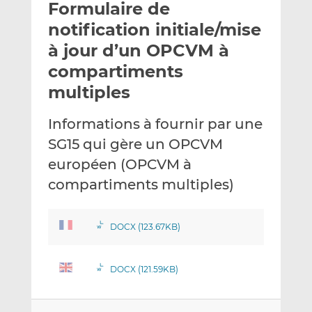
Formulaire de
y
a
a
e
g
g
notification initiale/mise
r
e
e
à jour d’un OPCVM à
p
r
r
compartiments
a
s
s
r
u
u
multiples
e
r
r
m
L
F
Informations à fournir par une
a
i
a
SG15 qui gère un OPCVM
i
n
c
européen (OPCVM à
l
k
e
compartiments multiples)
e
b
d
o
I
o
DOCX (123.67KB)
n
k
DOCX (121.59KB)