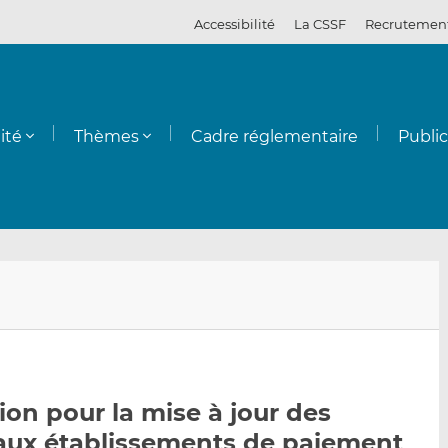
Accessibilité
La CSSF
Recrutemen
ité
Thèmes
Cadre réglementaire
Publi
E
P
P
n
a
a
v
r
r
o
t
t
y
a
a
ion pour la mise à jour des
e
g
g
 aux établissements de paiement
r
e
e