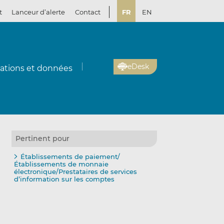
t
Lanceur d’alerte
Contact
FR
EN
eDesk
cations et données
Pertinent pour
Établissements de paiement/
Établissements de monnaie
électronique/Prestataires de services
d’information sur les comptes