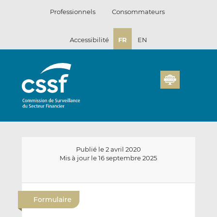
Passer
Professionnels
Consommateurs
au
contenu
Accessibilité
FR
EN
Publié le 2 avril 2020
Mis à jour le 16 septembre 2025
E
P
P
n
a
a
Formulaire
v
r
r
o
t
t