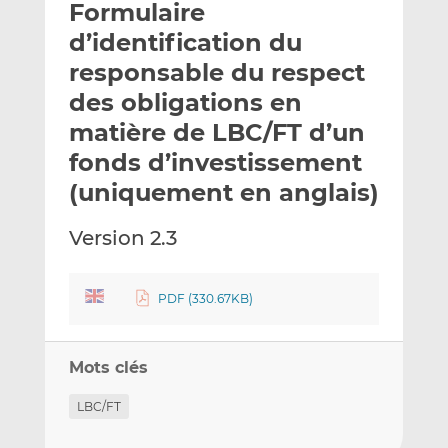
Formulaire
y
a
a
e
g
g
d’identification du
r
e
e
responsable du respect
p
r
r
des obligations en
a
s
s
r
u
u
matière de LBC/FT d’un
e
r
r
fonds d’investissement
m
L
F
(uniquement en anglais)
a
i
a
i
n
c
Version 2.3
l
k
e
e
b
d
o
PDF (330.67KB)
I
o
n
k
Mots clés
LBC/FT