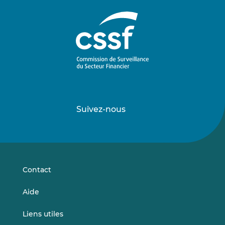
Suivez-nous
Suivez-
Suivez-
nous
nous
sur
sur
LinkedIn
Vimeo
Contact
Aide
Liens utiles