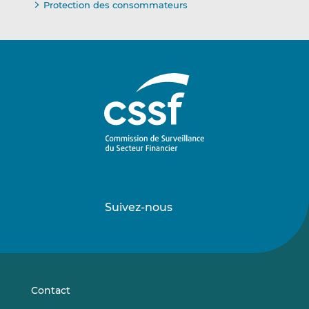
Protection des consommateurs
Suivez-nous
Suivez-
Suivez-
nous
nous
sur
sur
LinkedIn
Vimeo
Contact