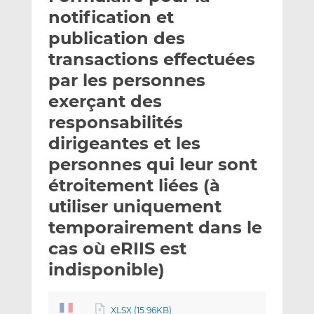
e
g
g
notification et
r
e
e
publication des
p
r
r
transactions effectuées
a
s
s
r
u
u
par les personnes
e
r
r
exerçant des
m
L
F
responsabilités
a
i
a
dirigeantes et les
i
n
c
l
k
e
personnes qui leur sont
e
b
étroitement liées (à
d
o
utiliser uniquement
I
o
n
k
temporairement dans le
cas où eRIIS est
indisponible)
XLSX (15.96KB)