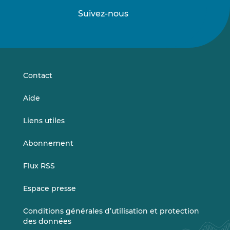
Suivez-nous
Suivez-
Suivez-
nous
nous
sur
sur
LinkedIn
Vimeo
Contact
Aide
Liens utiles
Abonnement
Flux RSS
Espace presse
Conditions générales d’utilisation et protection
des données