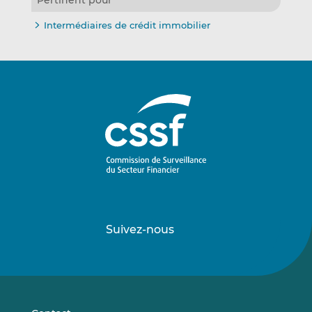
Intermédiaires de crédit immobilier
Suivez-nous
Suivez-
Suivez-
nous
nous
sur
sur
LinkedIn
Vimeo