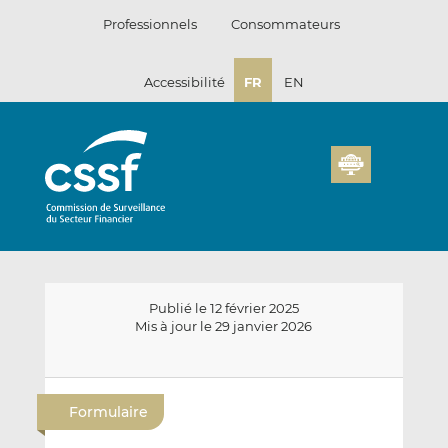
Passer
Professionnels
Consommateurs
au
contenu
Accessibilité
FR
EN
Publié le 12 février 2025
Mis à jour le 29 janvier 2026
E
P
P
n
a
a
Formulaire
v
r
r
o
t
t