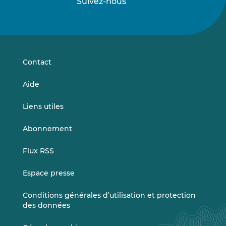
Suivez-nous
Suivez-
Suivez-
nous
nous
sur
sur
LinkedIn
Vimeo
Contact
Aide
Liens utiles
Abonnement
Flux RSS
Espace presse
Conditions générales d’utilisation et protection
des données