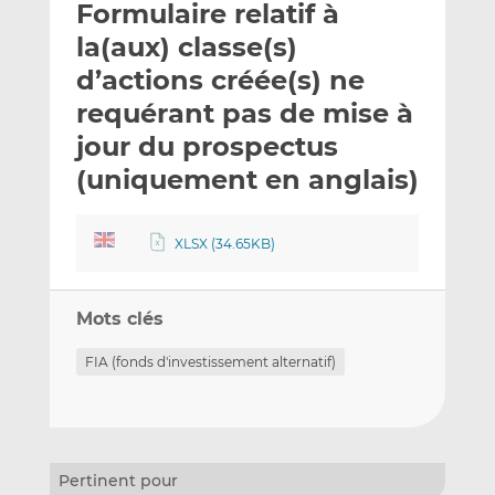
Formulaire relatif à
y
a
a
e
g
g
la(aux) classe(s)
r
e
e
d’actions créée(s) ne
p
r
r
requérant pas de mise à
a
s
s
r
u
u
jour du prospectus
e
r
r
(uniquement en anglais)
m
L
F
a
i
a
i
n
c
XLSX (34.65KB)
l
k
e
e
b
d
o
Mots clés
I
o
FIA (fonds d'investissement alternatif)
n
k
Pertinent pour