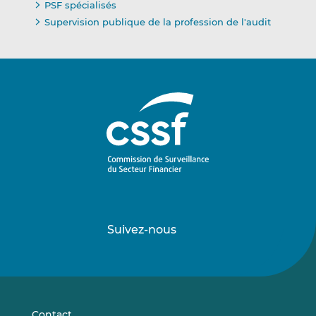
PSF spécialisés
Supervision publique de la profession de l'audit
Suivez-nous
Suivez-
Suivez-
nous
nous
sur
sur
LinkedIn
Vimeo
Contact