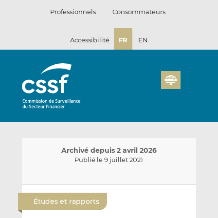
Passer
Professionnels
Consommateurs
au
contenu
Accessibilité
FR
EN
Archivé depuis 2 avril 2026
Publié le 9 juillet 2021
E
P
P
n
a
a
Études et rapports
v
r
r
o
t
t