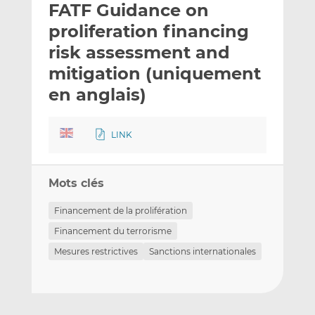
FATF Guidance on
y
a
a
e
g
g
proliferation financing
r
e
e
risk assessment and
p
r
r
mitigation (uniquement
a
s
s
r
u
u
en anglais)
e
r
r
m
L
F
LINK
a
i
a
i
n
c
l
k
e
Mots clés
e
b
d
o
Financement de la prolifération
I
o
Financement du terrorisme
n
k
Mesures restrictives
Sanctions internationales